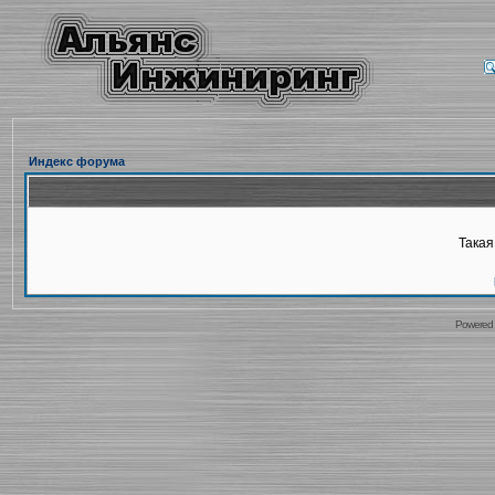
Индекс форума
Такая
Powered