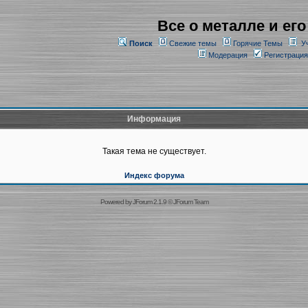
Все о металле и его
Поиск
Свежие темы
Горячие Темы
У
Модерация
Регистрация
Информация
Такая тема не существует.
Индекс форума
Powered by
JForum 2.1.9
©
JForum Team