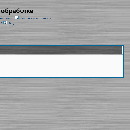
 обработке
частники
На главную страницу
/
Вход