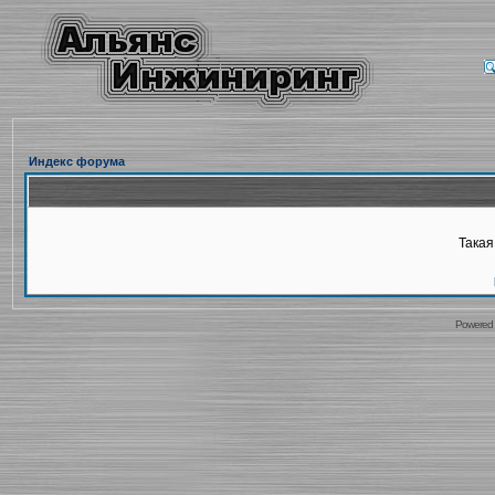
Индекс форума
Такая
Powered