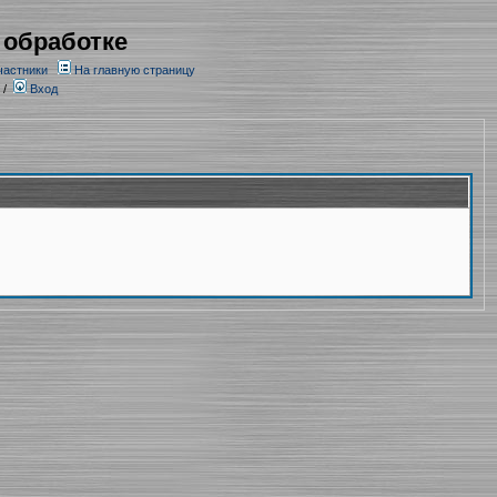
 обработке
частники
На главную страницу
/
Вход