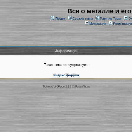
Все о металле и его
Поиск
Свежие темы
Горячие Темы
У
Модерация
Регистрация
Информация
Такая тема не существует.
Индекс форума
Powered by
JForum 2.1.9
©
JForum Team