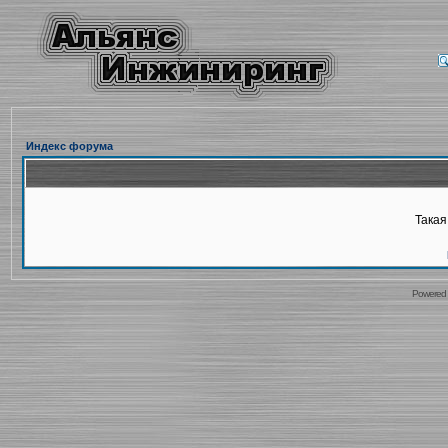
Индекс форума
Такая
Powered