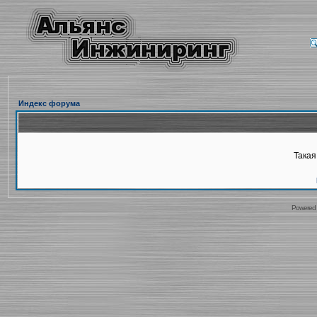
Индекс форума
Такая
Powered