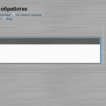
 обработке
частники
На главную страницу
/
Вход