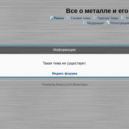
Все о металле и его
Поиск
Свежие темы
Горячие Темы
У
Модерация
Регистрация
Информация
Такая тема не существует.
Индекс форума
Powered by
JForum 2.1.9
©
JForum Team