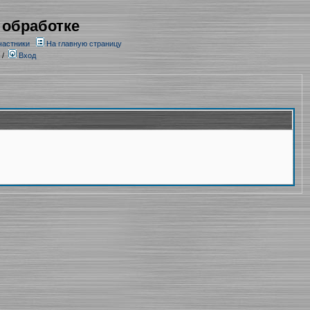
 обработке
частники
На главную страницу
/
Вход