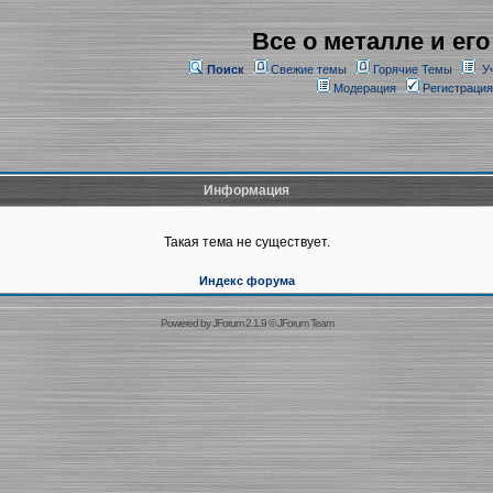
Все о металле и его
Поиск
Свежие темы
Горячие Темы
У
Модерация
Регистрация
Информация
Такая тема не существует.
Индекс форума
Powered by
JForum 2.1.9
©
JForum Team