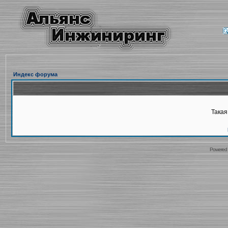
Индекс форума
Такая
Powered