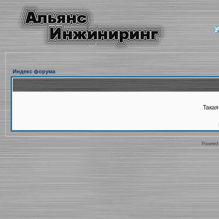
Индекс форума
Такая
Powered