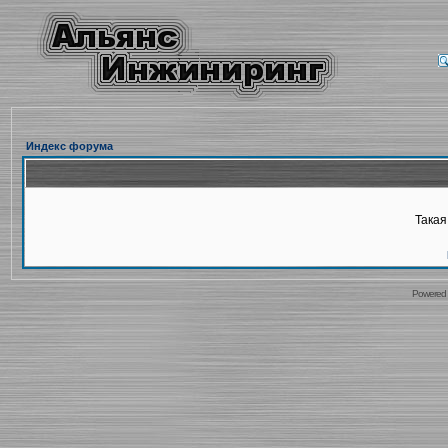
Индекс форума
Такая
Powered