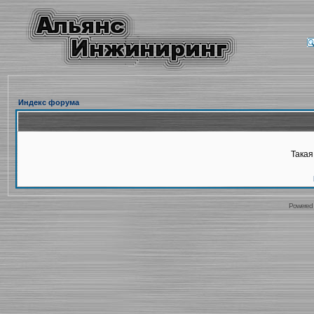
Индекс форума
Такая
Powered