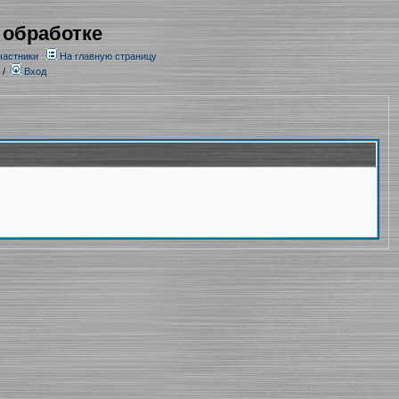
 обработке
частники
На главную страницу
/
Вход