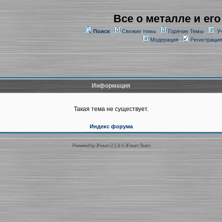
Все о металле и его
Поиск
Свежие темы
Горячие Темы
У
Модерация
Регистрация
Информация
Такая тема не существует.
Индекс форума
Powered by
JForum 2.1.9
©
JForum Team