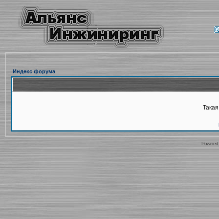
Индекс форума
Такая
Powered