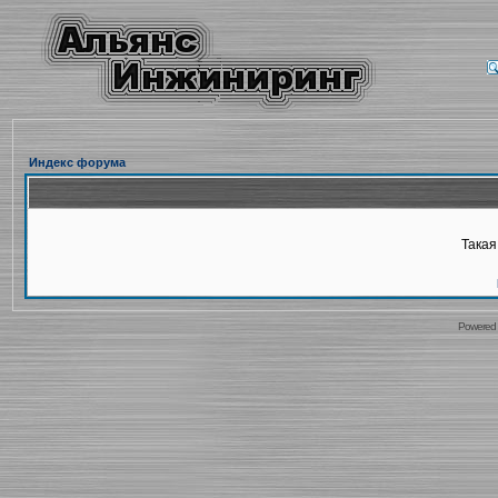
Индекс форума
Такая
Powered