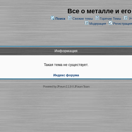
Все о металле и его
Поиск
Свежие темы
Горячие Темы
У
Модерация
Регистрация
Информация
Такая тема не существует.
Индекс форума
Powered by
JForum 2.1.9
©
JForum Team