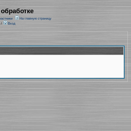
 обработке
частники
На главную страницу
/
Вход