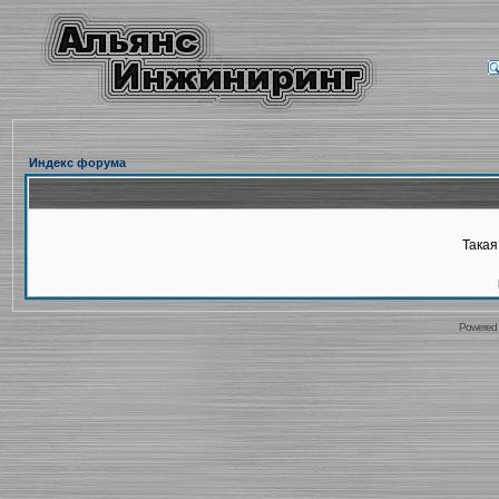
Индекс форума
Такая
Powered