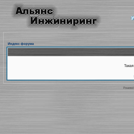
Индекс форума
Такая
Powered