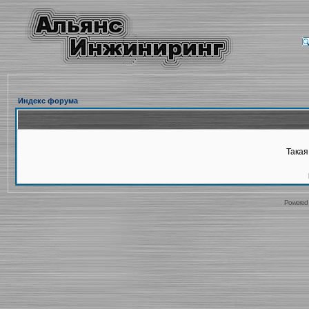
Индекс форума
Такая
Powered