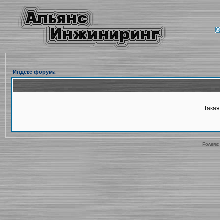
Индекс форума
Такая
Powered