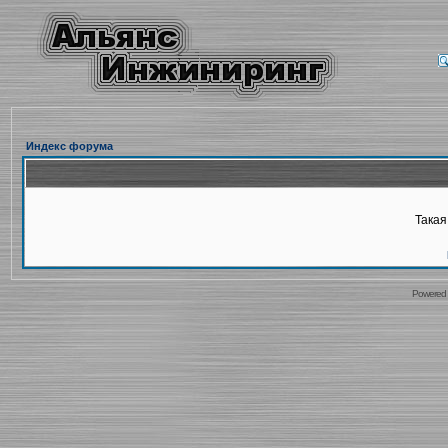
Индекс форума
Такая
Powered