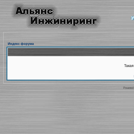
Индекс форума
Такая
Powered