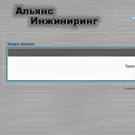
Индекс форума
Такая
Powered