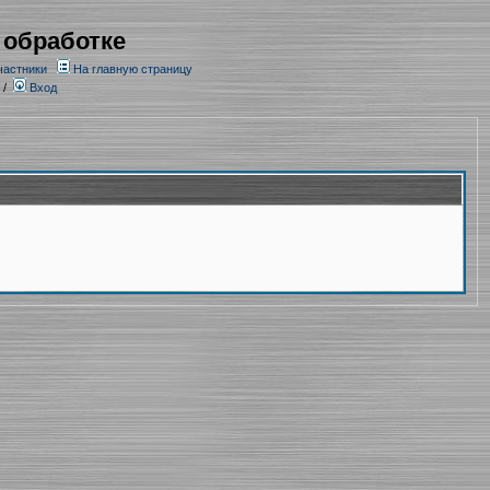
 обработке
частники
На главную страницу
/
Вход