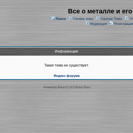
Все о металле и его
Поиск
Свежие темы
Горячие Темы
У
Модерация
Регистрация
Информация
Такая тема не существует.
Индекс форума
Powered by
JForum 2.1.9
©
JForum Team