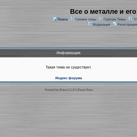
Все о металле и его
Поиск
Свежие темы
Горячие Темы
У
Модерация
Регистрация
Информация
Такая тема не существует.
Индекс форума
Powered by
JForum 2.1.9
©
JForum Team