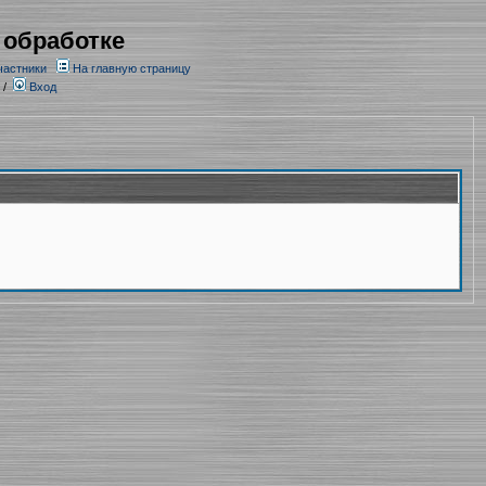
 обработке
частники
На главную страницу
/
Вход