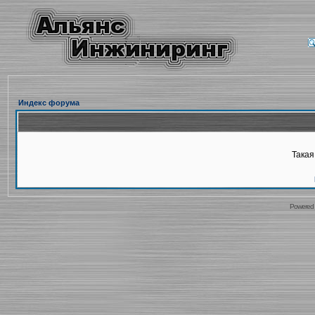
Индекс форума
Такая
Powered