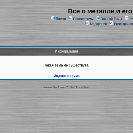
Все о металле и его
Поиск
Свежие темы
Горячие Темы
У
Модерация
Регистрация
Информация
Такая тема не существует.
Индекс форума
Powered by
JForum 2.1.9
©
JForum Team