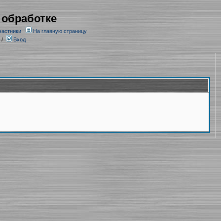
 обработке
частники
На главную страницу
/
Вход