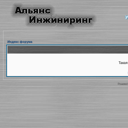
Индекс форума
Такая
Powered