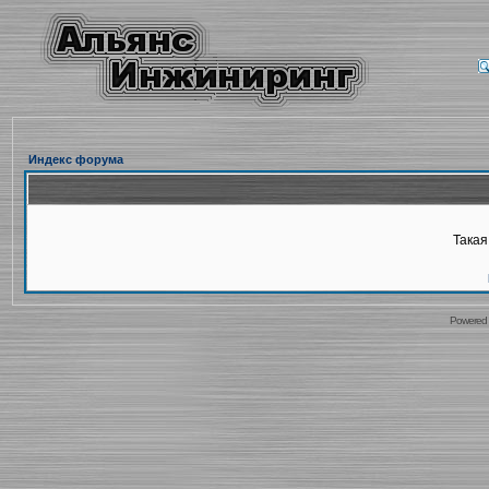
Индекс форума
Такая
Powered