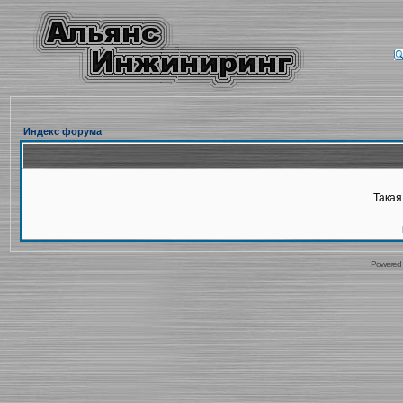
Индекс форума
Такая
Powered