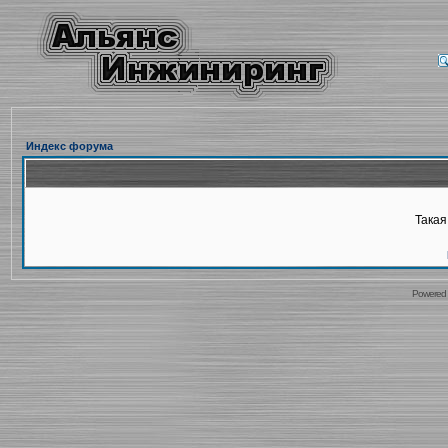
Индекс форума
Такая
Powered