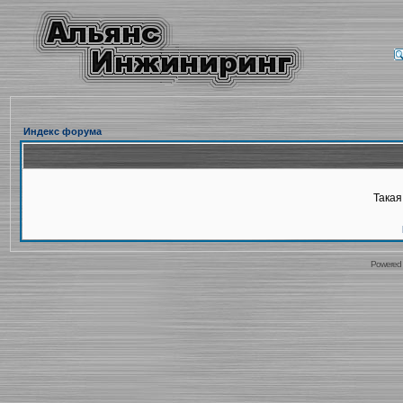
Индекс форума
Такая
Powered