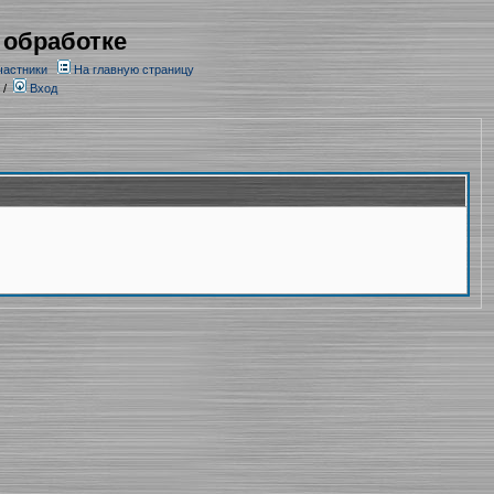
 обработке
частники
На главную страницу
/
Вход