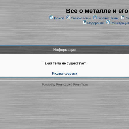
Все о металле и его
Поиск
Свежие темы
Горячие Темы
У
Модерация
Регистрация
Информация
Такая тема не существует.
Индекс форума
Powered by
JForum 2.1.9
©
JForum Team