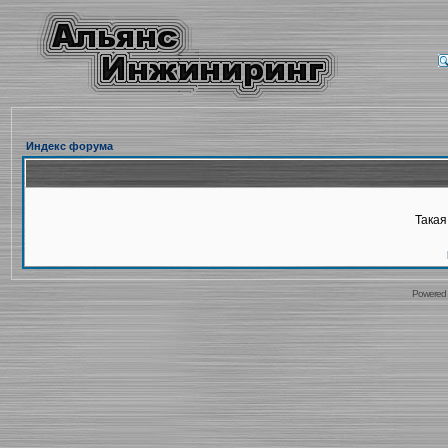
Индекс форума
Такая
Powered