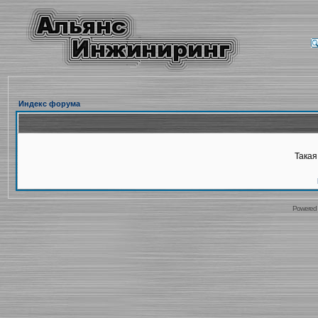
Индекс форума
Такая
Powered