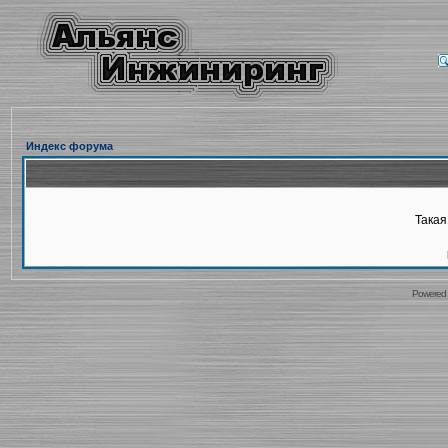
Индекс форума
Такая
Powered