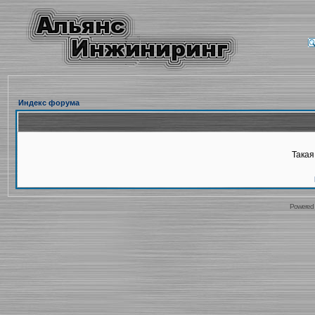
Индекс форума
Такая
Powered