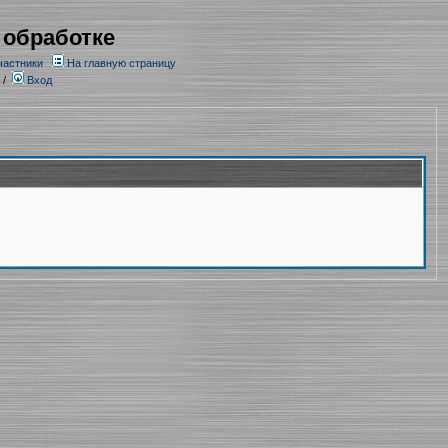
 обработке
частники
На главную страницу
/
Вход