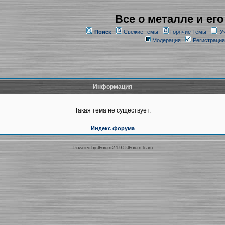
Все о металле и его
Поиск
Свежие темы
Горячие Темы
У
Модерация
Регистрация
Информация
Такая тема не существует.
Индекс форума
Powered by
JForum 2.1.9
©
JForum Team