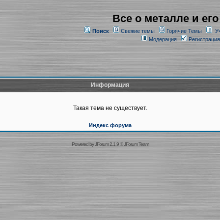
Все о металле и его
Поиск
Свежие темы
Горячие Темы
У
Модерация
Регистрация
Информация
Такая тема не существует.
Индекс форума
Powered by
JForum 2.1.9
©
JForum Team