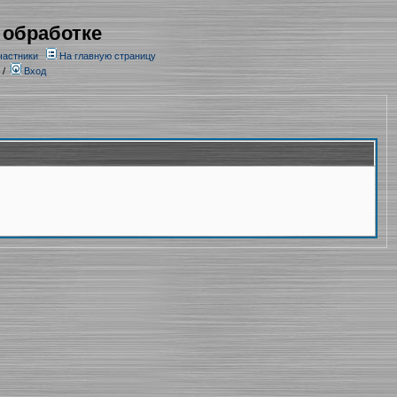
 обработке
частники
На главную страницу
/
Вход