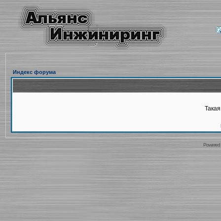
Индекс форума
Такая
Powered