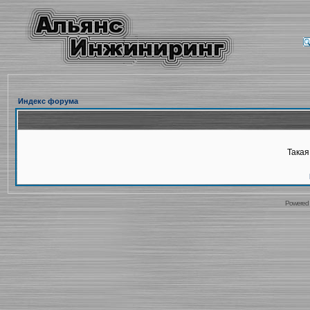
Индекс форума
Такая
Powered