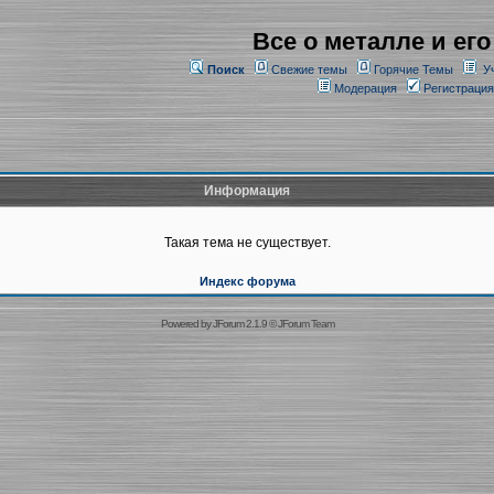
Все о металле и его
Поиск
Свежие темы
Горячие Темы
У
Модерация
Регистрация
Информация
Такая тема не существует.
Индекс форума
Powered by
JForum 2.1.9
©
JForum Team