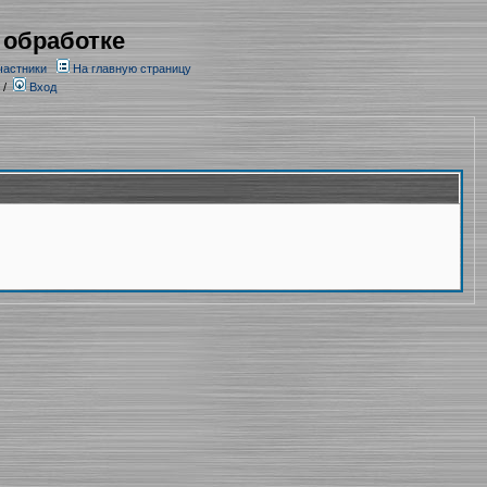
 обработке
частники
На главную страницу
/
Вход