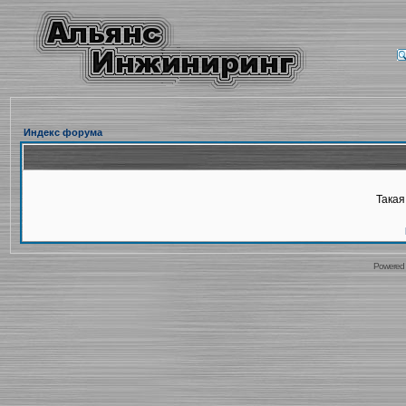
Индекс форума
Такая
Powered