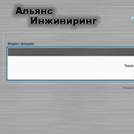
Индекс форума
Такая
Powered