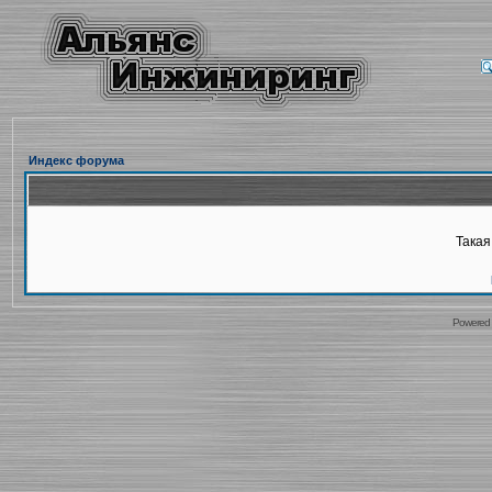
Индекс форума
Такая
Powered