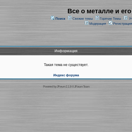
Все о металле и его
Поиск
Свежие темы
Горячие Темы
У
Модерация
Регистрация
Информация
Такая тема не существует.
Индекс форума
Powered by
JForum 2.1.9
©
JForum Team