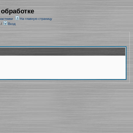
 обработке
частники
На главную страницу
/
Вход