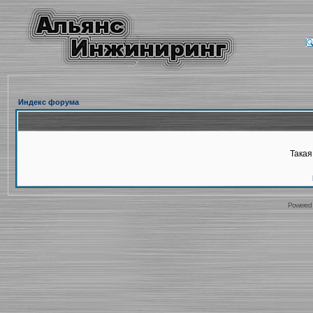
Индекс форума
Такая
Powered