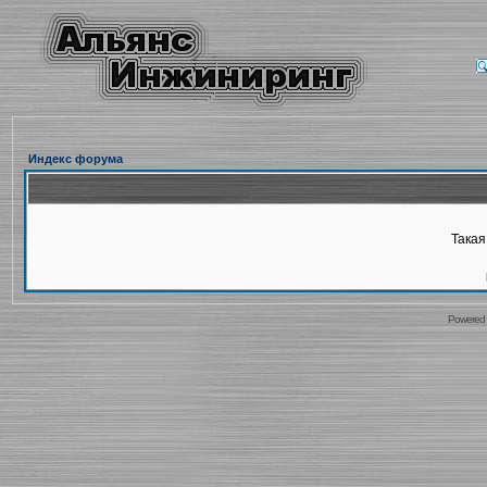
Индекс форума
Такая
Powered