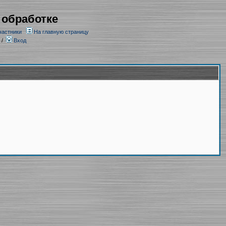
 обработке
частники
На главную страницу
/
Вход