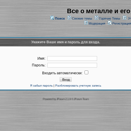
Все о металле и его
Поиск
Свежие темы
Горячие Темы
У
Модерация
Регистрация
Укажите Ваше имя и пароль для входа.
Имя:
Пароль:
Входить автоматически:
Я забыл пароль
|
Разблокировать учетную запись
Powered by
JForum 2.1.9
©
JForum Team