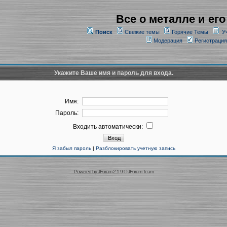
Все о металле и его
Поиск
Свежие темы
Горячие Темы
У
Модерация
Регистрация
Укажите Ваше имя и пароль для входа.
Имя:
Пароль:
Входить автоматически:
Я забыл пароль
|
Разблокировать учетную запись
Powered by
JForum 2.1.9
©
JForum Team