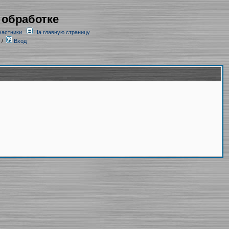
 обработке
частники
На главную страницу
/
Вход